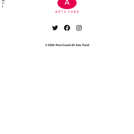
SCROLL→
Twitter
Facebook
Instagram
© 2026
Post Covid-19 Arts Fund